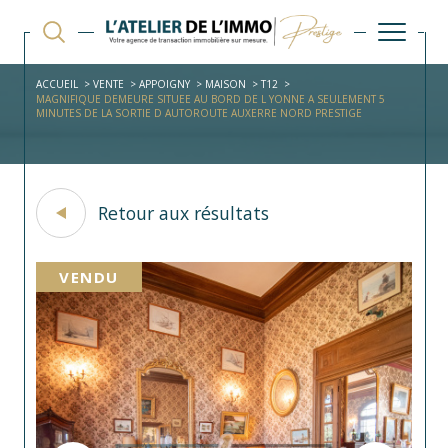
ACCUEIL
VENTE
APPOIGNY
MAISON
T12
MAGNIFIQUE DEMEURE SITUEE AU BORD DE L YONNE A SEULEMENT 5
MINUTES DE LA SORTIE D AUTOROUTE AUXERRE NORD PRESTIGE
Retour aux résultats
VENDU