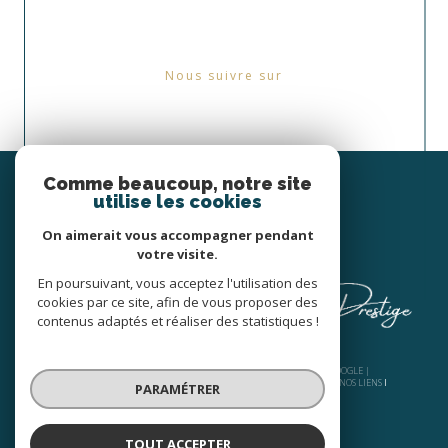
Nous suivre sur
Espace
Comme beaucoup, notre site
PROPRIÉTAIRE
utilise les cookies
Se connecter
On aimerait vous accompagner pendant
votre visite.
En poursuivant, vous acceptez l'utilisation des
cookies par ce site, afin de vous proposer des
contenus adaptés et réaliser des statistiques !
© 2026 | TOUS DROITS RÉSERVÉS | TRADUCTION POWERED BY GOOGLE |
NOS HONORAIRES
PLAN DU SITE
MENTIONS LÉGALES
ADMIN
NOS LIENS
PARAMÉTRER
POLITIQUE RGPD
COOKIES
TOUT ACCEPTER