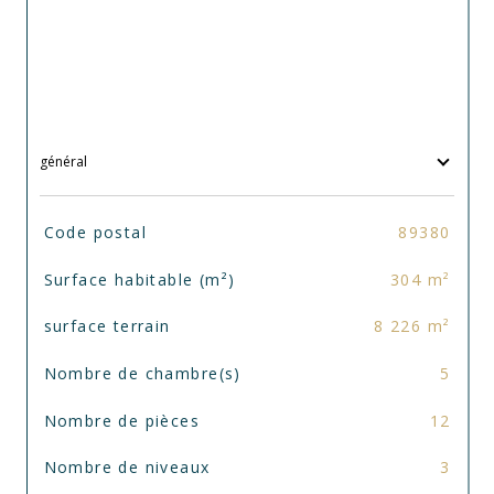
général
TRAD_SIROCCO_Caracteristique
Valeurs
Code postal
89380
Surface habitable (m²)
304 m²
surface terrain
8 226 m²
Nombre de chambre(s)
5
Nombre de pièces
12
Nombre de niveaux
3